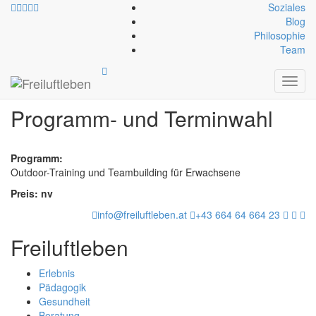
Soziales
Blog
Philosophie
Team
Anmeldung
Toggl
navig
Programm- und Terminwahl
Programm:
Outdoor-Training und Teambuilding für Erwachsene
Preis: nv
info@freiluftleben.at
+43 664 64 664 23
Freiluftleben
Erlebnis
Pädagogik
Gesundheit
Beratung