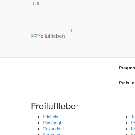
An
Pro
Progra
Preis: n
Freiluftleben
Erlebnis
T
Pädagogik
Ph
Gesundheit
B
Beratung
So