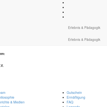
meldung
Erlebnis & Pädagogik
gramm- und Terminwahl
Erlebnis & Pädagogik
mm:
.V.
eam
Gutschein
ilosophie
Ermäßigung
erichte & Medien
FAQ
ziales
Legende