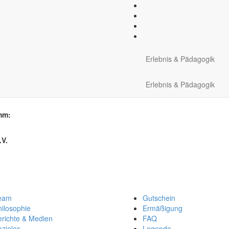
meldung
Erlebnis & Pädagogik
gramm- und Terminwahl
Erlebnis & Pädagogik
mm:
.V.
eam
Gutschein
ilosophie
Ermäßigung
erichte & Medien
FAQ
ziales
Legende