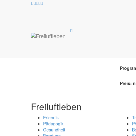
An
Pro
Progra
Preis: n
Freiluftleben
Erlebnis
T
Pädagogik
Ph
Gesundheit
B
Beratung
So