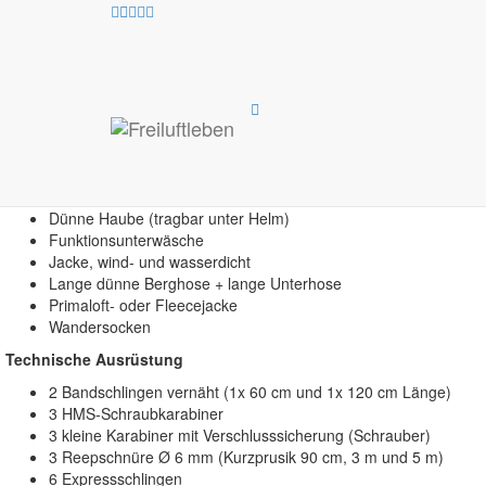
Alpinkletterkurs²
Bekleidung
je nach Witterung
Dünne Haube (tragbar unter Helm)
Funktionsunterwäsche
Jacke, wind- und wasserdicht
Lange dünne Berghose + lange Unterhose
Primaloft- oder Fleecejacke
Wandersocken
Technische Ausrüstung
2 Bandschlingen vernäht (1x 60 cm und 1x 120 cm Länge)
3 HMS-Schraubkarabiner
3 kleine Karabiner mit Verschlusssicherung (Schrauber)
3 Reepschnüre Ø 6 mm (Kurzprusik 90 cm, 3 m und 5 m)
6 Expressschlingen