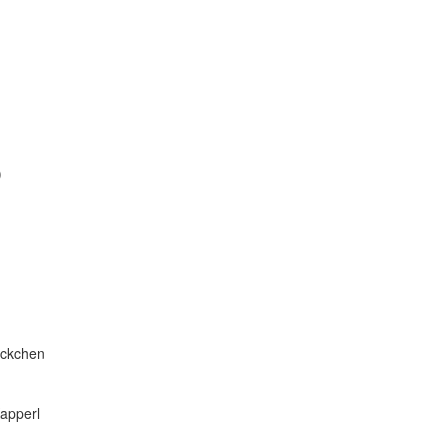
)
äckchen
apperl