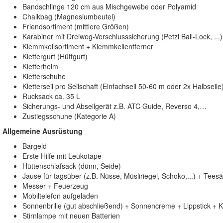
Bandschlinge 120 cm aus Mischgewebe oder Polyamid
Chalkbag (Magnesiumbeutel)
Friendsortiment (mittlere Größen)
Karabiner mit Dreiweg-Verschlusssicherung (Petzl Ball-Lock, ...)
Klemmkeilsortiment + Klemmkeilentferner
Klettergurt (Hüftgurt)
Kletterhelm
Kletterschuhe
Kletterseil pro Seilschaft (Einfachseil 50-60 m oder 2x Halbseile
Rucksack ca. 35 L
Sicherungs- und Abseilgerät z.B. ATC Guide, Reverso 4,…
Zustiegsschuhe (Kategorie A)
Allgemeine Ausrüstung
Bargeld
Erste Hilfe mit Leukotape
Hüttenschlafsack (dünn, Seide)
Jause für tagsüber (z.B. Nüsse, Müsliriegel, Schoko,...) + Tees
Messer + Feuerzeug
Mobiltelefon aufgeladen
Sonnenbrille (gut abschließend) + Sonnencreme + Lippstick + K
Stirnlampe mit neuen Batterien