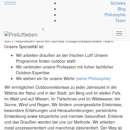
Soziales
Blog
Philosophie
Team
WIR
Toggl
navig
von Freiluftleben sind ein buntes multiprofessionelles Team.
Unsere Spezialität ist:
Wir arbeiten draußen an der frischen Luft! Unsere
Programme finden outdoor statt!
Wir verbinden unsere Profession mit hoher fachlicher
Outdoor-Expertise.
Wir stehen ein für unsere Werte
(siehe Philosophie)
Wir ermöglichen Outdoorerlebnisse zu jeder Jahreszeit in der
Wildnis der Natur und in der Stadt, am Berg und im steilen Fels,
im Wald und auf Wiesen, im Tiefschnee und im Wildwasser, bei
Sonne, Wind und Regen. Wir fördern unvergessliche Erlebnisse,
besondere Erfahrungen und Herausforderungen, persönliche
Entwicklung sowie körperliche und mentale Gesundheit. Erlebnis
und das Draußen werden bei uns zur Methode. Wir arbeiten
meist prozessorientiert und manchmal zielorientiert. Der Weg ist