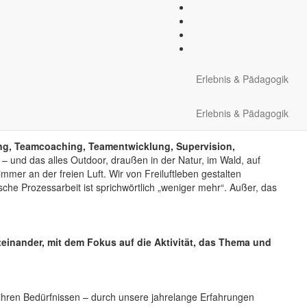
für Gruppen und Teams in
Erlebnis & Pädagogik
en
Erlebnis & Pädagogik
ing, Teamcoaching, Teamentwicklung, Supervision,
– und das alles Outdoor, draußen in der Natur, im Wald, auf
mmer an der freien Luft. Wir von Freiluftleben gestalten
he Prozessarbeit ist sprichwörtlich „weniger mehr“. Außer, das
teinander, mit dem Fokus auf die Aktivität, das Thema und
ihren Bedürfnissen – durch unsere jahrelange Erfahrungen