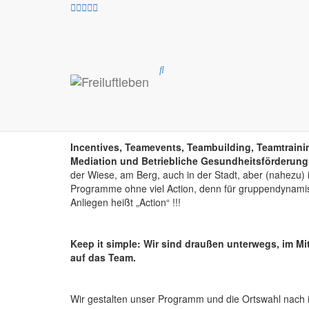
© Felix Autor
B2B – Unser Angebot 
Firmen und Abteilung
Incentives, Teamevents, Teambuilding, Teamtrain
Mediation und Betriebliche Gesundheitsförderung
der Wiese, am Berg, auch in der Stadt, aber (nahezu) i
Programme ohne viel Action, denn für gruppendynamisc
Anliegen heißt „Action“ !!!
Keep it simple: Wir sind draußen unterwegs, im Mi
auf das Team.
Wir gestalten unser Programm und die Ortswahl nach 