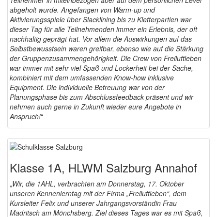
Teilnehmer*in miteinbezogen aber auf dem persönlichen Level
abgeholt wurde. Angefangen von Warm-up und
Aktivierungsspiele
über Slacklining bis zu Kletterpartien war
dieser Tag für alle Teilnehmenden immer ein Erlebnis, der oft
nachhaltig geprägt hat. Vor allem die Auswirkungen auf das
Selbstbewusstsein waren greifbar, ebenso wie auf die Stärkung
der Gruppenzusammengehörigkeit. Die Crew von Freiluftleben
war immer mit sehr viel Spaß und Lockerheit bei der Sache,
kombiniert mit dem umfassenden Know-how inklusive
Equipment. Die individuelle Betreuung war von der
Planungsphase bis zum Abschlussfeedback präsent und wir
nehmen auch gerne in Zukunft wieder eure Angebote in
Anspruch!
“
Klasse 1A, HLWM Salzburg Annahof
„
Wir, die 1AHL, verbrachten am Donnerstag, 17. Oktober
unseren Kennenlerntag mit der Firma „Freiluftleben“, dem
Kursleiter Felix und unserer Jahrgangsvorständin Frau
Madritsch am Mönchsberg. Ziel dieses Tages war es mit Spaß,