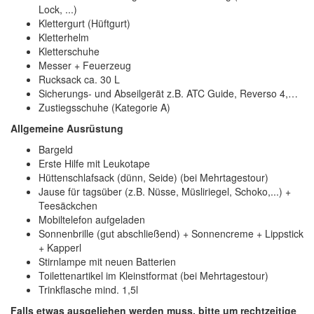
Lock, ...)
Klettergurt (Hüftgurt)
Kletterhelm
Kletterschuhe
Messer + Feuerzeug
Rucksack ca. 30 L
Sicherungs- und Abseilgerät z.B. ATC Guide, Reverso 4,…
Zustiegsschuhe (Kategorie A)
Allgemeine Ausrüstung
Bargeld
Erste Hilfe mit Leukotape
Hüttenschlafsack (dünn, Seide) (bei Mehrtagestour)
Jause für tagsüber (z.B. Nüsse, Müsliriegel, Schoko,...) +
Teesäckchen
Mobiltelefon aufgeladen
Sonnenbrille (gut abschließend) + Sonnencreme + Lippstick
+ Kapperl
Stirnlampe mit neuen Batterien
Toilettenartikel im Kleinstformat (bei Mehrtagestour)
Trinkflasche mind. 1,5l
Falls etwas ausgeliehen werden muss, bitte um rechtzeitige