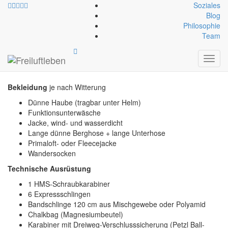
Soziales
Blog
Philosophie
Team
Alpinklettertour
Toggl
navig
Bekleidung
je nach Witterung
Dünne Haube (tragbar unter Helm)
Funktionsunterwäsche
Jacke, wind- und wasserdicht
Lange dünne Berghose + lange Unterhose
Primaloft- oder Fleecejacke
Wandersocken
Technische Ausrüstung
1 HMS-Schraubkarabiner
6 Expressschlingen
Bandschlinge 120 cm aus Mischgewebe oder Polyamid
Chalkbag (Magnesiumbeutel)
Karabiner mit Dreiweg-Verschlusssicherung (Petzl Ball-