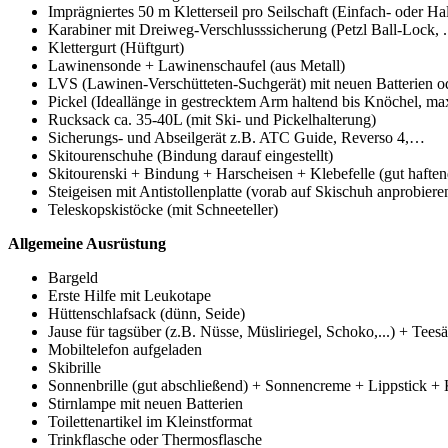
Imprägniertes 50 m Kletterseil pro Seilschaft (Einfach- oder Hal
Karabiner mit Dreiweg-Verschlusssicherung (Petzl Ball-Lock, ..
Klettergurt (Hüftgurt)
Lawinensonde + Lawinenschaufel (aus Metall)
LVS (Lawinen-Verschütteten-Suchgerät) mit neuen Batterien 
Pickel (Ideallänge in gestrecktem Arm haltend bis Knöchel, ma
Rucksack ca. 35-40L (mit Ski- und Pickelhalterung)
Sicherungs- und Abseilgerät z.B. ATC Guide, Reverso 4,…
Skitourenschuhe (Bindung darauf eingestellt)
Skitourenski + Bindung + Harscheisen + Klebefelle (gut haften
Steigeisen mit Antistollenplatte (vorab auf Skischuh anprobiere
Teleskopskistöcke (mit Schneeteller)
Allgemeine Ausrüstung
Bargeld
Erste Hilfe mit Leukotape
Hüttenschlafsack (dünn, Seide)
Jause für tagsüber (z.B. Nüsse, Müsliriegel, Schoko,...) + Tee
Mobiltelefon aufgeladen
Skibrille
Sonnenbrille (gut abschließend) + Sonnencreme + Lippstick +
Stirnlampe mit neuen Batterien
Toilettenartikel im Kleinstformat
Trinkflasche oder Thermosflasche