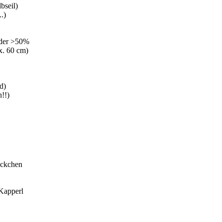
bseil)
.)
oder >50%
x. 60 cm)
d)
n!!)
säckchen
 Kapperl