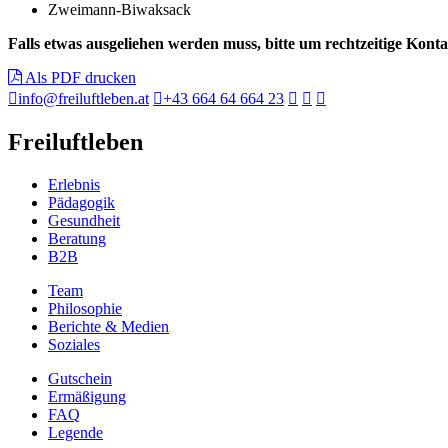
Zweimann-Biwaksack
Falls etwas ausgeliehen werden muss, bitte um rechtzeitige Kon
Als PDF drucken
info@freiluftleben.at
+43 664 64 664 23
Freiluftleben
Erlebnis
Pädagogik
Gesundheit
Beratung
B2B
Team
Philosophie
Berichte & Medien
Soziales
Gutschein
Ermäßigung
FAQ
Legende