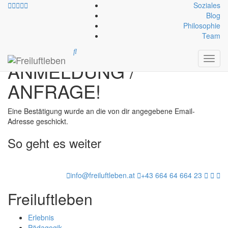
Soziales
Blog
Philosophie
Team
DANKE FÜR DEINE
Toggl
ANMELDUNG /
navig
ANFRAGE!
Eine Bestätigung wurde an die von dir angegebene Email-
Adresse geschickt.
So geht es weiter
info@freiluftleben.at
+43 664 64 664 23
Freiluftleben
Erlebnis
Pädagogik