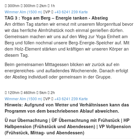
300hm
300hm
2km
1h
Wimmer Alm (1500 m)
VP
+43 6241 239
Karte
TAG 3 : Yoga am Berg – Energie tanken - Abstieg
Am dritten Tag starten wir erneut mit unserem Morgenritual bevor
wir das herrliche Almfrühstück noch einmal genießen dürfen.
Gemeinsam machen wir uns auf den Weg zur Yoga Einheit am
Berg und füllen nochmal unsere Berg-Energie-Speicher auf. Mit
dem Holz-Element stärken und kräftigen wir unseren Körper an
diesem Tag.
Beim gemeinsamen Mittagessen blicken wir zurück auf ein
energiereiches- und aufladendes Wochenende. Danach erfolgt
der Abstieg individuell oder gemeinsam in der Gruppe.
120hm
460hm
5km
2h
Wimmer Alm (1500 m)
VP
+43 6241 239
Karte
Hinweis: Aufgrund von Wetter und Verhältnissen kann das
Programm von dem beschriebenen Ablauf abweichen.
Ü nur Übernachtung | ÜF Übernachtung mit Frühstück | HP
Halbpension (Frühstück und Abendessen) | VP Vollpension
(Frühstück, Mittag- und Abendessen)