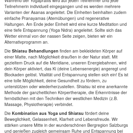
Während der Yogapraxis wird auf jeden Teilnehmer und jede
Teilnehmerin individuell eingegangen und es werden mehrere
Varianten der Asanas angeleitet. Die Einheiten beinhalten zudem
einfache Pranayamas (Atemübungen) und regenerative
Haltungen. Am Ende jeder Einheit wird eine kurze Meditation und
eine tiefe Entspannung (Yoga Nidra) angeleitet. Sollte sich das
Wetter einmal von der nassen Seite zeigen, bieten wir ein
Alternativprogramm an.
Die
Shiatsu Behandlungen
finden am bekleideten Körper auf
einer Matte, nach Möglichkeit draußen in der Natur statt. Mit
gezieltem Druck auf die Meridiane, unseren Energiebahnen, wird
dein Körper aktiviert, das Ki (deine Lebensenergie) angeregt und
Blockaden gelöst. Vitalität und Entspannung stellen sich ein! Es ist
eine tolle Möglichkeit, deine Gesundheit zu fördern, zu
unterstützen oder wiederherzustellen. Shiatsu ist eine anerkannte
Methode der ganzheitlichen Körpertherapie, die Erkenntnisse der
fernöstlichen mit den Techniken der westlichen Medizin (z.B.
Massage, Physiotherapie) verbindet.
Die
Kombination aus Yoga und Shiatsu
fördert deine
Beweglichkeit, Gelassenheit, Klarheit und Lebensfreude. Wir
stärken unsere Mitte in der wunderschönen Bergregion Salzburgs
und genießen zugleich gemeinsam Ruhe und Entspannung bei