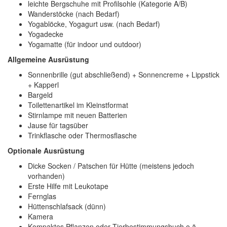
leichte Bergschuhe mit Profilsohle (Kategorie A/B)
Wanderstöcke (nach Bedarf)
Yogablöcke, Yogagurt usw. (nach Bedarf)
Yogadecke
Yogamatte (für indoor und outdoor)
Allgemeine Ausrüstung
Sonnenbrille (gut abschließend) + Sonnencreme + Lippstick
+ Kapperl
Bargeld
Toilettenartikel im Kleinstformat
Stirnlampe mit neuen Batterien
Jause für tagsüber
Trinkflasche oder Thermosflasche
Optionale Ausrüstung
Dicke Socken / Patschen für Hütte (meistens jedoch
vorhanden)
Erste Hilfe mit Leukotape
Fernglas
Hüttenschlafsack (dünn)
Kamera
Kompaktes Pflanzen oder Tierbestimmungsbuch o.ä.