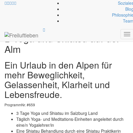
Soziale
Blo
Philosophi
© Martin Pühringer
Tea
Freiluftleben
»
Outdoor- und Erlebnispädagogik
»
Erlebnis
Yoga und Shiatsu auf der
To
nav
Alm
Ein Urlaub in den Alpen für
mehr Beweglichkeit,
Gelassenheit, Klarheit und
Lebensfreude.
ProgrammNr. #
659
3 Tage Yoga und Shiatsu im Salzburg Land
Täglich Yoga- und Meditations-Einheiten angeleitet durch
eine/n Yogalehrer/in
Eine Shiatsu Behandlung durch eine Shiatsu Praktikerin