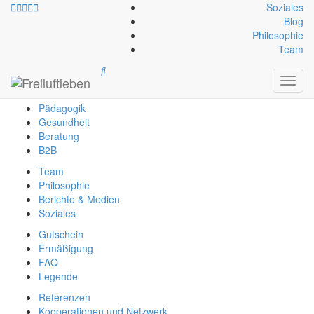
Soziales
Blog
Philosophie
info@freiluftleben.at
+43 664 64 664 23
Team
Freiluftleben
Toggl
Erlebnis
navig
Pädagogik
Gesundheit
Beratung
B2B
Team
Philosophie
Berichte & Medien
Soziales
Gutschein
Ermäßigung
FAQ
Legende
Referenzen
Kooperationen und Netzwerk