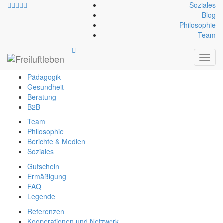
Soziales
Blog
Philosophie
info@freiluftleben.at
+43 664 64 664 23
Team
Freiluftleben
Toggl
Erlebnis
navig
Pädagogik
Gesundheit
Beratung
B2B
Team
Philosophie
Berichte & Medien
Soziales
Gutschein
Ermäßigung
FAQ
Legende
Referenzen
Kooperationen und Netzwerk