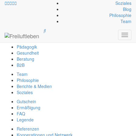
Soziales
Blog
Philosophie
info@freiluftleben.at
+43 664 64 664 23
Team
Freiluftleben
Toggl
Erlebnis
navig
Pädagogik
Gesundheit
Beratung
B2B
Team
Philosophie
Berichte & Medien
Soziales
Gutschein
Ermäßigung
FAQ
Legende
Referenzen
Kooperationen und Netzwerk