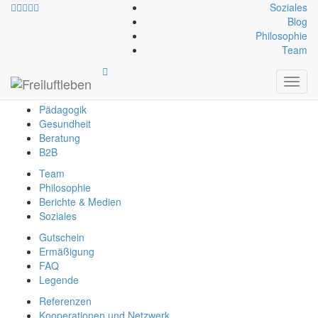
Soziales
Blog
Philosophie
info@freiluftleben.at
+43 664 64 664 23
Team
Freiluftleben
Toggl
Erlebnis
navig
Pädagogik
Gesundheit
Beratung
B2B
Team
Philosophie
Berichte & Medien
Soziales
Gutschein
Ermäßigung
FAQ
Legende
Referenzen
Kooperationen und Netzwerk