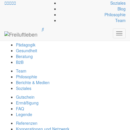
Soziales
Blog
Philosophie
info@freiluftleben.at
+43 664 64 664 23
Team
Freiluftleben
Toggl
Erlebnis
navig
Pädagogik
Gesundheit
Beratung
B2B
Team
Philosophie
Berichte & Medien
Soziales
Gutschein
Ermäßigung
FAQ
Legende
Referenzen
Kooperationen und Netzwerk