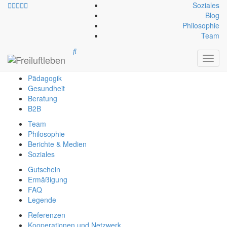
Soziales
Blog
Philosophie
info@freiluftleben.at
+43 664 64 664 23
Team
Freiluftleben
Toggl
Erlebnis
navig
Pädagogik
Gesundheit
Beratung
B2B
Team
Philosophie
Berichte & Medien
Soziales
Gutschein
Ermäßigung
FAQ
Legende
Referenzen
Kooperationen und Netzwerk