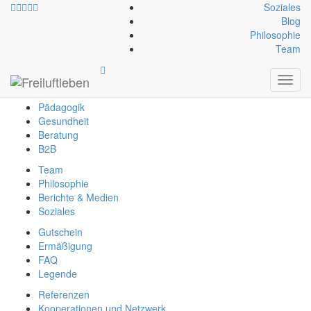
Soziales
Blog
Philosophie
info@freiluftleben.at
+43 664 64 664 23
Team
Freiluftleben
Toggl
Erlebnis
navig
Pädagogik
Gesundheit
Beratung
B2B
Team
Philosophie
Berichte & Medien
Soziales
Gutschein
Ermäßigung
FAQ
Legende
Referenzen
Kooperationen und Netzwerk