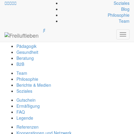
Soziales
Blog
Philosophie
info@freiluftleben.at
+43 664 64 664 23
Team
Freiluftleben
Toggl
Erlebnis
navig
Pädagogik
Gesundheit
Beratung
B2B
Team
Philosophie
Berichte & Medien
Soziales
Gutschein
Ermäßigung
FAQ
Legende
Referenzen
Kooperationen und Netzwerk