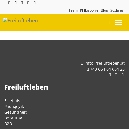
Team
Philosophie
Blog
Soziales
Toggl
navig
info@freiluftleben.at
+43 664 64 664 23
Freiluftleben
Erlebnis
Pädagogik
Gesundheit
Beratung
B2B