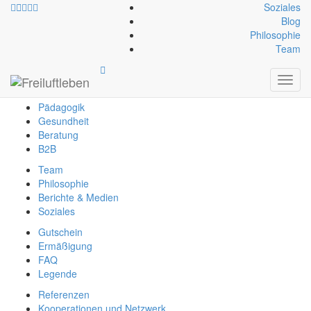
Soziales
Blog
Philosophie
info@freiluftleben.at
+43 664 64 664 23
Team
Freiluftleben
Toggl
Erlebnis
navig
Pädagogik
Gesundheit
Beratung
B2B
Team
Philosophie
Berichte & Medien
Soziales
Gutschein
Ermäßigung
FAQ
Legende
Referenzen
Kooperationen und Netzwerk