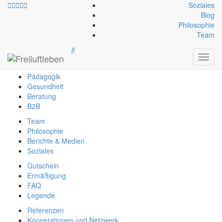
Soziales
Blog
Philosophie
info@freiluftleben.at
+43 664 64 664 23
Team
Freiluftleben
Toggl
Erlebnis
navig
Pädagogik
Gesundheit
Beratung
B2B
Team
Philosophie
Berichte & Medien
Soziales
Gutschein
Ermäßigung
FAQ
Legende
Referenzen
Kooperationen und Netzwerk