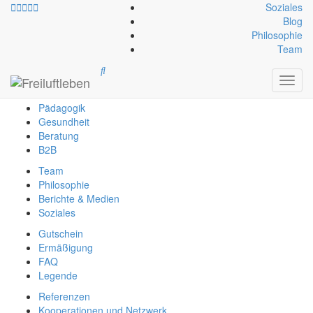
Soziales
Blog
Philosophie
info@freiluftleben.at
+43 664 64 664 23
Team
Freiluftleben
Toggl
Erlebnis
navig
Pädagogik
Gesundheit
Beratung
B2B
Team
Philosophie
Berichte & Medien
Soziales
Gutschein
Ermäßigung
FAQ
Legende
Referenzen
Kooperationen und Netzwerk