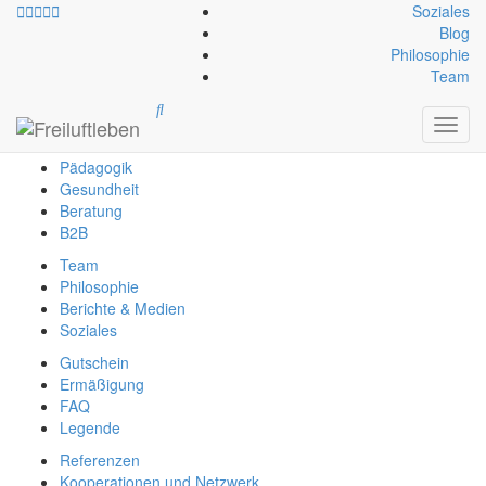
Soziales
Blog
Philosophie
info@freiluftleben.at
+43 664 64 664 23
Team
Freiluftleben
Toggl
Erlebnis
navig
Pädagogik
Gesundheit
Beratung
B2B
Team
Philosophie
Berichte & Medien
Soziales
Gutschein
Ermäßigung
FAQ
Legende
Referenzen
Kooperationen und Netzwerk