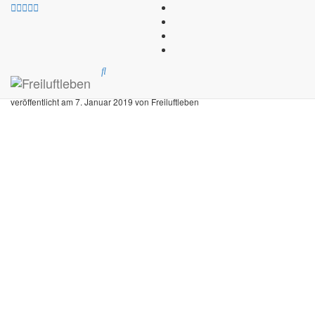
Freiluftleben
»
Blog
»
Freiluftleben Momente
Freiluftleben Momente
veröffentlicht am
7. Januar 2019
von
Freiluftleben