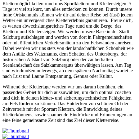
Klettermöglichkeiten rund ums Sportklettern und Klettersteigen. 5
Tage ist viel zu kurz, um alles entdecken zu können. Durch unsere
hohe Ortskenntnis können wir dir auf deiner Reise bei (fast) jedem
Wetter ein unvergessliches Klettererlebnis garantieren. Freue dich,
es warten abwechslungsreiches Tage rund um die Berge, das
Klettern und Klettersteigen. Wir werden unsere Base in der Stadt
Salzburg aufschlagen und werden von dort in Fahrgemeinschaften
oder mit öffentlichen Verkehrsmitteln zu den Felswänden anreisen.
Dabei werden wir uns stets von der landschaftlichen Schönheit wie
dem Antlitz des Watzmanns, dem Schatten des Untersbergs, der
historischen Altstadt von Salzburg oder der zauberhaften
Seenlandschaft des Salzkammerguts überwältigen lassen. Am Tag
sind wir draußen unterwegs, ab dem späteren Nachmittag wartet je
nach Lust und Laune Entspannung, Genuss oder Kultur.
Während der Klettertage werden wir uns darum bemühen, ein
passendes Gebiet für dich auszuwählen, um dich optimal coachen
und dich in deinen kletter- und sicherungstechnischen Fähigkeiten
am Fels fördern zu können. Das Entdecken von schönen Ort der
Zeitvertreib mit der Sportart Klettern, die Entwicklung deines
Kletterkönnens, sowie spannende Eindrücke und Erinnerungen an
eine feine gemeinsame Zeit sind das Ziel dieser Kletterreise.