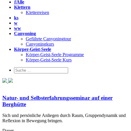
Alle
Klettern
Kletterreisen
ks
w
ww
Canyoning
Geführte Canyoningtour
Canyoningkurs
Körper-Geist-Seele
Körper-Geist-Seele Programme
Körper-Geist-Seele Kurs
Natur- und Selbsterfahrungsseminar auf einer
Berghütte
Sich und persönliche Anliegen durch Raum, Gruppendynamik und
Reflexion in Bewegung bringen.
Dauer