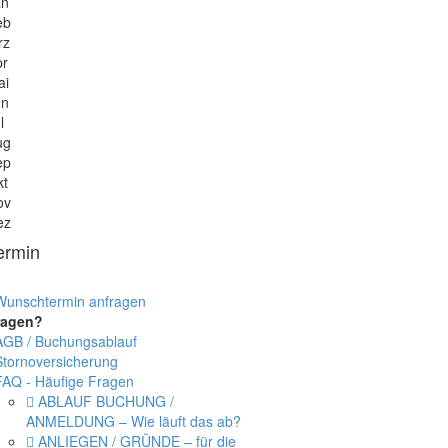
an
eb
rz
pr
ai
un
l
ug
ep
kt
ov
ez
ermin
Wunschtermin anfragen
ragen?
AGB / Buchungsablauf
Stornoversicherung
FAQ - Häufige Fragen
ABLAUF BUCHUNG /
ANMELDUNG – Wie läuft das ab?
ANLIEGEN / GRÜNDE – für die