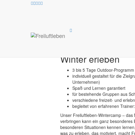
Freiluftleben
»
Outdoor- und Erlebnisp
„Draußen unterw
Im Freien unterw
Winter erleben
3 bis 5 Tage Outdoor-Programm
individuell gestaltet für die Zie
Unternehmen)
Spaß und Lernen garantiert
für bestehende Gruppen aus Schul
verschiedene freizeit- und erle
begleitet von erfahrenen Trainer
Unser Freiluftleben-Wintercamp – das
verbringen kann ein ganz besonderes Er
besonderen Situationen kennen lerne
was zu erleben, das motiviert, macht