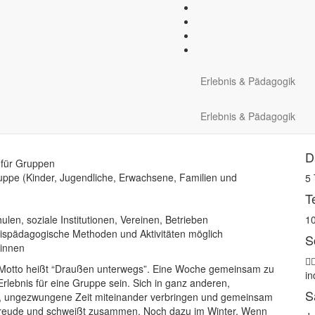
ädagogik
»
Winter erleben
egs“ – Wintercamp
Erlebnis & Pädagogik
egs und gemeinsam den
Erlebnis & Pädagogik
D
 für Gruppen
lgruppe (Kinder, Jugendliche, Erwachsene, Familien und
5
T
en, soziale Institutionen, Vereinen, Betrieben
10
bnispädagogische Methoden und Aktivitäten möglich
S
:innen
 Motto heißt “Draußen unterwegs”. Eine Woche gemeinsam zu
in
lebnis für eine Gruppe sein. Sich in ganz anderen,
S
n, ungezwungene Zeit miteinander verbringen und gemeinsam
 Freude und schweißt zusammen. Noch dazu im Winter. Wenn