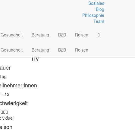
Soziales
Blog
Philosophie
JETZT
Team
ANMELDEN
Gesundheit
Beratung
B2B
Reisen
Als Gutschein kaufen
Gesundheit
Beratung
B2B
Reisen
nv
auer
 Tag
eilnehmer:innen
 - 12
chwierigkeit
dividuell
aison