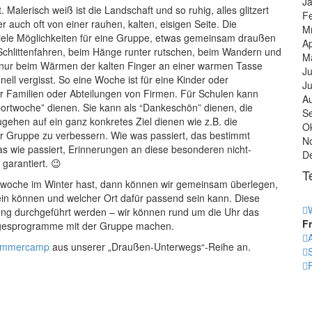
J
 Malerisch weiß ist die Landschaft und so ruhig, alles glitzert
F
r auch oft von einer rauhen, kalten, eisigen Seite. Die
M
 viele Möglichkeiten für eine Gruppe, etwas gemeinsam draußen
A
 Schlittenfahren, beim Hänge runter rutschen, beim Wandern und
M
h nur beim Wärmen der kalten Finger an einer warmen Tasse
J
ell vergisst. So eine Woche ist für eine Kinder oder
Ju
r Familien oder Abteilungen von Firmen. Für Schulen kann
A
portwoche” dienen. Sie kann als “Dankeschön” dienen, die
S
gehen auf ein ganz konkretes Ziel dienen wie z.B. die
O
 Gruppe zu verbessern. Wie was passiert, das bestimmt
N
was wie passiert, Erinnerungen an diese besonderen nicht-
D
 garantiert. 😉
T
swoche im Winter hast, dann können wir gemeinsam überlegen,
ein können und welcher Ort dafür passend sein kann. Diese
g durchgeführt werden – wir können rund um die Uhr das
F
agesprogramme mit der Gruppe machen.
mmercamp
aus unserer „Draußen-Unterwegs“-Reihe an.