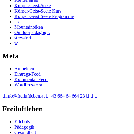
Kletterreisen
Körper-Geist-Seele
Körper-Geist-Seele Kurs
Körper-Geist-Seele Programme
ks
Mountainbiken
Outdoorpädagogik
stressfrei
w
Meta
Anmelden
Eintrags-Feed
Kommentar-Feed
WordPress.org
info@freiluftleben.at
+43 664 64 664 23
Freiluftleben
Erlebnis
Pädagogik
Gesundheit