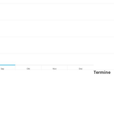
Sep
Okt
Nov
Dez
Termine