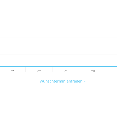
Mai
Jun
Jul
Aug
Wunschtermin anfragen »