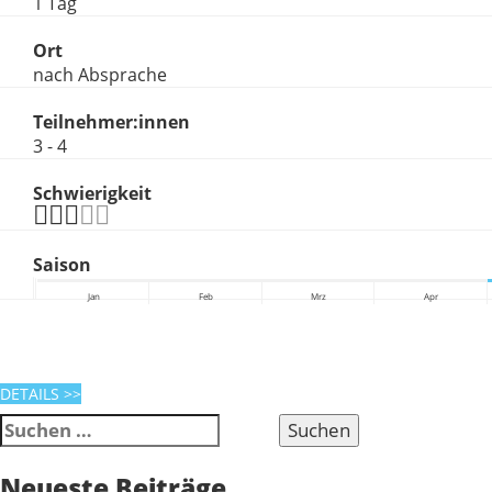
1 Tag
Ort
nach Absprache
Teilnehmer:innen
3 - 4
Schwierigkeit
Saison
Jan
Feb
Mrz
Apr
DETAILS
>>
Suche
nach:
Neueste Beiträge