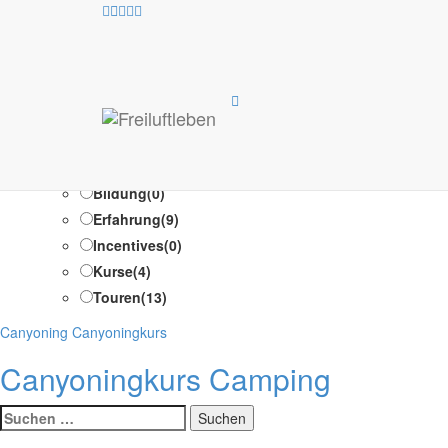
Allgemeine 
Test Suche /Test Suche
Programm-Typen
Ausbildung
(1)
Bildung
(0)
Erfahrung
(9)
Incentives
(0)
Kurse
(4)
Touren
(13)
Kategorien
Canyoning
Canyoningkurs
Canyoningkurs Camping
Suche
nach: