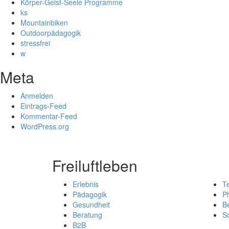
Körper-Geist-Seele Programme
ks
Mountainbiken
Outdoorpädagogik
stressfrei
w
Meta
Anmelden
Eintrags-Feed
Kommentar-Feed
WordPress.org
Freiluftleben
Erlebnis
T
Pädagogik
Ph
Gesundheit
B
Beratung
So
B2B