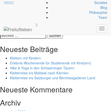
Soziales
Blog
Philosophie
Datei-Schlagwort:
seilschaft
Team
Toggl
Test Suche /Test Suche
navig
Suche
nach:
Neueste Beiträge
Klettern mit Kindern
Erlebnis-Wochenende für Studierende mit Kind(ern)
Hike & Yoga in den Schladminger Tauern
Kletterreise ins Maltatal nach Kärnten
Kletterreise ins Salzburger und Berchtesgadener Land
Neueste Kommentare
Archiv