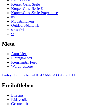
Kletterreisen
Körper-Geist-Seele
Körper-Geist-Seele Kurs
Körper-Geist-Seele Programme
ks
Mountainbiken
Outdoorpädagogik
stressfrei
w
Meta
Anmelden
Eintrags-Feed
Kommentar-Feed
WordPress.org
info@freiluftleben.at
+43 664 64 664 23
Freiluftleben
Erlebnis
Pädagogik
Gesundheit