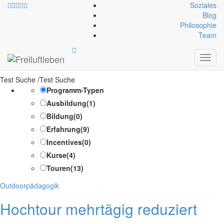
Soziales
Blog
Philosophie
Ausrüstung Bekleidung:
2
Team
Wandersocken
Toggl
navig
Test Suche /Test Suche
Programm-Typen
Ausbildung
(1)
Bildung
(0)
Erfahrung
(9)
Incentives
(0)
Kurse
(4)
Touren
(13)
Kategorien
Outdoorpädagogik
Hochtour mehrtägig reduziert