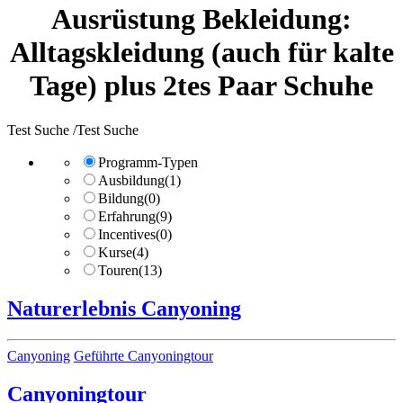
Ausrüstung Bekleidung:
Alltagskleidung (auch für kalte
Tage) plus 2tes Paar Schuhe
Test Suche /Test Suche
Programm-Typen
Ausbildung
(1)
Bildung
(0)
Erfahrung
(9)
Incentives
(0)
Kurse
(4)
Touren
(13)
Naturerlebnis Canyoning
Kategorien
Canyoning
Geführte Canyoningtour
Canyoningtour