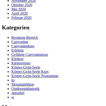
November 2020
Oktober 2020
Mai 2020
April 2020
Februar 2020
Kategorien
Beratung-Bereich
Canyoning
Canyoningkurs
Erlebnis
Geführte Canyoningtour
Klettern
Kletterreisen
Körper-Geist-Seele
Körper-Geist-Seele Kurs
Körper-Geist-Seele Programme
ks
Mountainbiken
Outdoorpädagogik
stressfrei
w