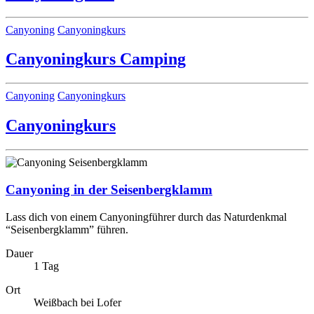
Kategorien
Canyoning
Canyoningkurs
Canyoningkurs Camping
Kategorien
Canyoning
Canyoningkurs
Canyoningkurs
Canyoning in der Seisenbergklamm
Lass dich von einem Canyoningführer durch das Naturdenkmal
“Seisenbergklamm” führen.
Dauer
1 Tag
Ort
Weißbach bei Lofer