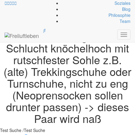
Soziales
Blog
Philosophie
Ausrüstung Bekleidung:
Team
Schuhe zum Begehen der
Toggl
navig
Schlucht knöchelhoch mit
rutschfester Sohle z.B.
(alte) Trekkingschuhe oder
Turnschuhe, nicht zu eng
(Neoprensocken sollen
drunter passen) -> dieses
Paar wird naß
Test Suche /Test Suche