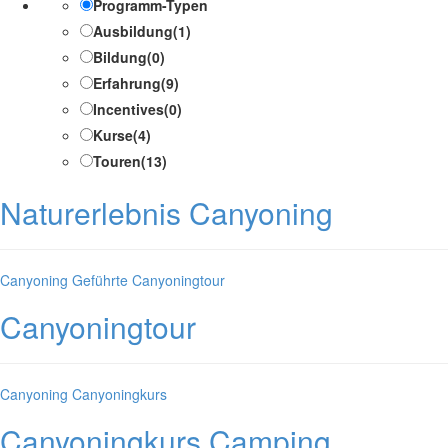
Programm-Typen
Ausbildung
(1)
Bildung
(0)
Erfahrung
(9)
Incentives
(0)
Kurse
(4)
Touren
(13)
Naturerlebnis Canyoning
Kategorien
Canyoning
Geführte Canyoningtour
Canyoningtour
Kategorien
Canyoning
Canyoningkurs
Canyoningkurs Camping