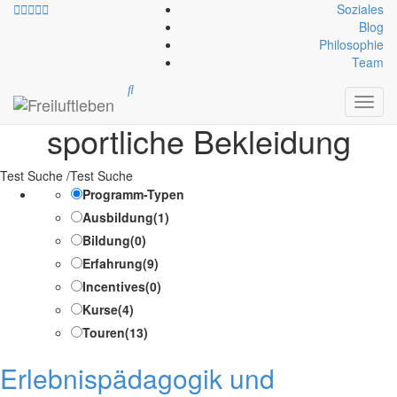
Soziales
Blog
Philosophie
Ausrüstung Bekleidung:
Team
Warme und schneefeste
Toggl
navig
sportliche Bekleidung
Test Suche /Test Suche
Programm-Typen
Ausbildung
(1)
Bildung
(0)
Erfahrung
(9)
Incentives
(0)
Kurse
(4)
Touren
(13)
Erlebnispädagogik und