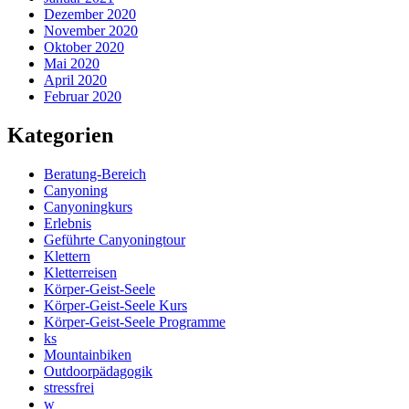
Dezember 2020
November 2020
Oktober 2020
Mai 2020
April 2020
Februar 2020
Kategorien
Beratung-Bereich
Canyoning
Canyoningkurs
Erlebnis
Geführte Canyoningtour
Klettern
Kletterreisen
Körper-Geist-Seele
Körper-Geist-Seele Kurs
Körper-Geist-Seele Programme
ks
Mountainbiken
Outdoorpädagogik
stressfrei
w