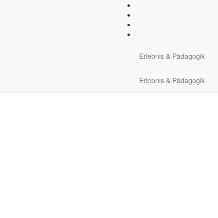
ung:
Taxi vom Hafen zum Ap
Erlebnis & Pädagogik
Erlebnis & Pädagogik