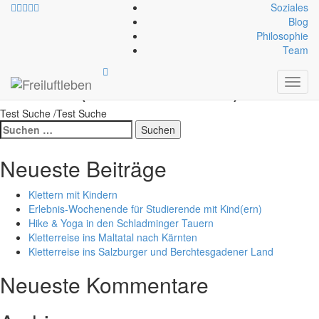
Soziales
Blog
Philosophie
Gebirge:
Venedigergruppe
Team
(Hohe Tauern)
Toggl
navig
Test Suche /Test Suche
Suche
nach:
Neueste Beiträge
Klettern mit Kindern
Erlebnis-Wochenende für Studierende mit Kind(ern)
Hike & Yoga in den Schladminger Tauern
Kletterreise ins Maltatal nach Kärnten
Kletterreise ins Salzburger und Berchtesgadener Land
Neueste Kommentare