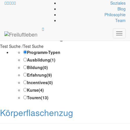
Soziales
Blog
Philosophie
Kategorien-Infoblock:
Team
Rettungstechnik
Toggl
navig
Test Suche /Test Suche
Programm-Typen
Ausbildung
(1)
Bildung
(0)
Erfahrung
(9)
Incentives
(0)
Kurse
(4)
Touren
(13)
Körperflaschenzug