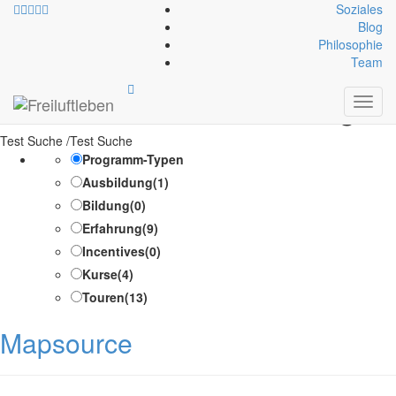
Soziales
Blog
Philosophie
Kategorien-Infoblock:
Track-
Team
und Routenverwaltung
Toggl
navig
Test Suche /Test Suche
Programm-Typen
Ausbildung
(1)
Bildung
(0)
Erfahrung
(9)
Incentives
(0)
Kurse
(4)
Touren
(13)
Mapsource