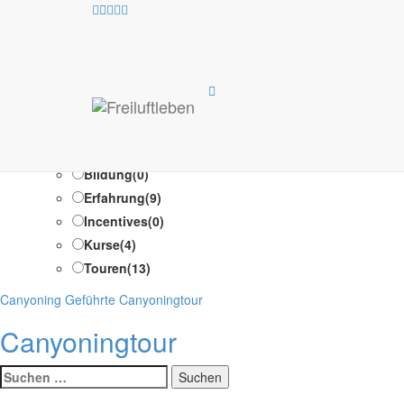
Optio
Test Suche /Test Suche
Programm-Typen
Ausbildung
(1)
Bildung
(0)
Erfahrung
(9)
Incentives
(0)
Kurse
(4)
Touren
(13)
Kategorien
Canyoning
Geführte Canyoningtour
Canyoningtour
Suche
nach: