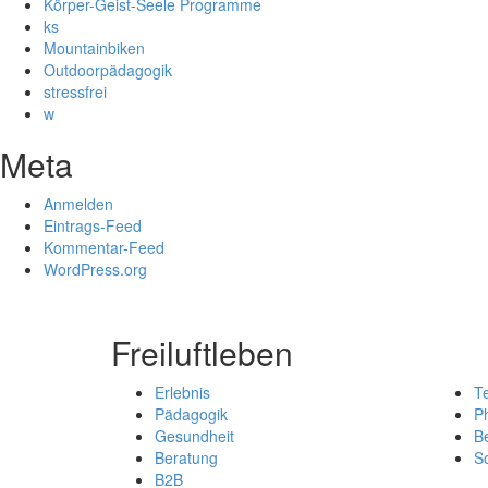
Körper-Geist-Seele Programme
ks
Mountainbiken
Outdoorpädagogik
stressfrei
w
Meta
Anmelden
Eintrags-Feed
Kommentar-Feed
WordPress.org
Freiluftleben
Erlebnis
T
Pädagogik
Ph
Gesundheit
B
Beratung
So
B2B