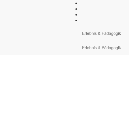
nale Ausrüstung:
5 HMS-Kar
Erlebnis & Pädagogik
Erlebnis & Pädagogik