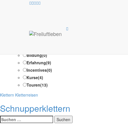
Optiona
Test Suche /Test Suche
Programm-Typen
Ausbildung
(1)
Bildung
(0)
Erfahrung
(9)
Incentives
(0)
Kurse
(4)
Touren
(13)
Kategorien
Klettern
Kletterreisen
Schnupperklettern
Suche
nach: