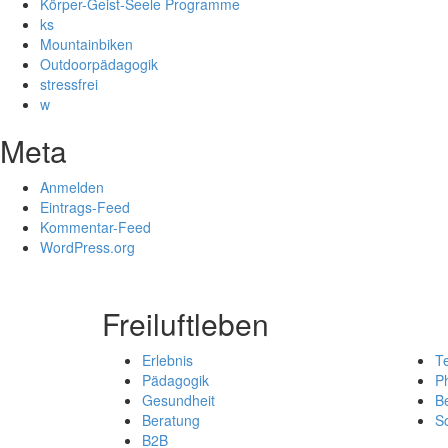
Körper-Geist-Seele Programme
ks
Mountainbiken
Outdoorpädagogik
stressfrei
w
Meta
Anmelden
Eintrags-Feed
Kommentar-Feed
WordPress.org
Freiluftleben
Erlebnis
T
Pädagogik
Ph
Gesundheit
B
Beratung
So
B2B