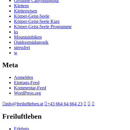
Geführte Canyoningtour
Klettern
Kletterreisen
Körper-Geist-Seele
Körper-Geist-Seele Kurs
Körper-Geist-Seele Programme
ks
Mountainbiken
Outdoorpädagogik
stressfrei
w
Meta
Anmelden
Eintrags-Feed
Kommentar-Feed
WordPress.org
info@freiluftleben.at
+43 664 64 664 23
Freiluftleben
Erlebnis