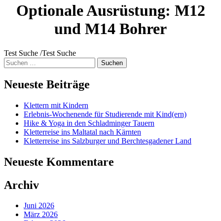
Optionale Ausrüstung:
M12
und M14 Bohrer
Test Suche /Test Suche
Suche
nach:
Neueste Beiträge
Klettern mit Kindern
Erlebnis-Wochenende für Studierende mit Kind(ern)
Hike & Yoga in den Schladminger Tauern
Kletterreise ins Maltatal nach Kärnten
Kletterreise ins Salzburger und Berchtesgadener Land
Neueste Kommentare
Archiv
Juni 2026
März 2026