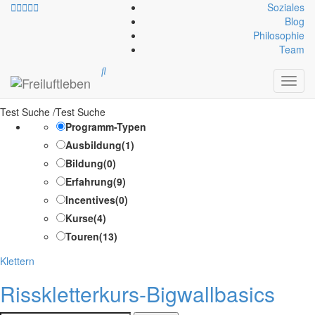
Soziales
Blog
Philosophie
Optionale Ausrüstung:
Team
Statikseil
Toggl
navig
Test Suche /Test Suche
Programm-Typen
Ausbildung
(1)
Bildung
(0)
Erfahrung
(9)
Incentives
(0)
Kurse
(4)
Touren
(13)
Kategorien
Klettern
Risskletterkurs-Bigwallbasics