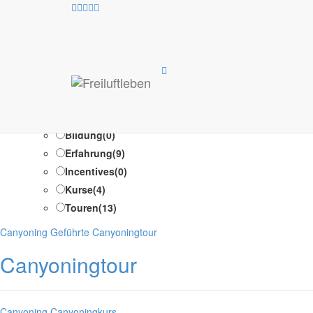
Opt
Test Suche /Test Suche
Programm-Typen
Ausbildung
(1)
Bildung
(0)
Erfahrung
(9)
Incentives
(0)
Kurse
(4)
Touren
(13)
Kategorien
Canyoning
Geführte Canyoningtour
Canyoningtour
Kategorien
Canyoning
Canyoningkurs