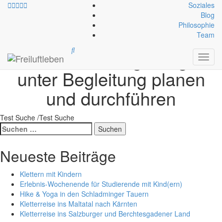
Soziales
Blog
Philosophie
Programm-Ziel:
Eine
Team
Hochtour in Eigenregie
Toggl
navig
unter Begleitung planen
und durchführen
Test Suche /Test Suche
Suche
nach:
Neueste Beiträge
Klettern mit Kindern
Erlebnis-Wochenende für Studierende mit Kind(ern)
Hike & Yoga in den Schladminger Tauern
Kletterreise ins Maltatal nach Kärnten
Kletterreise ins Salzburger und Berchtesgadener Land