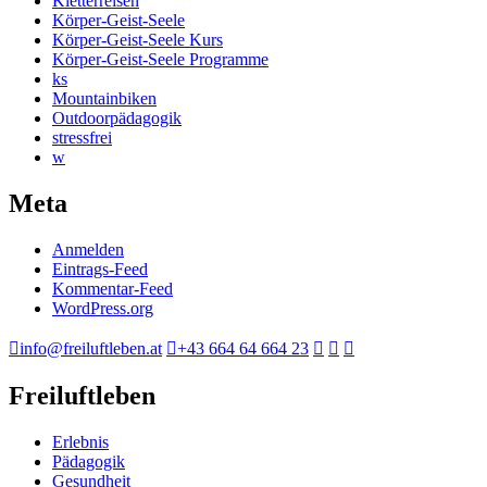
Kletterreisen
Körper-Geist-Seele
Körper-Geist-Seele Kurs
Körper-Geist-Seele Programme
ks
Mountainbiken
Outdoorpädagogik
stressfrei
w
Meta
Anmelden
Eintrags-Feed
Kommentar-Feed
WordPress.org
info@freiluftleben.at
+43 664 64 664 23
Freiluftleben
Erlebnis
Pädagogik
Gesundheit