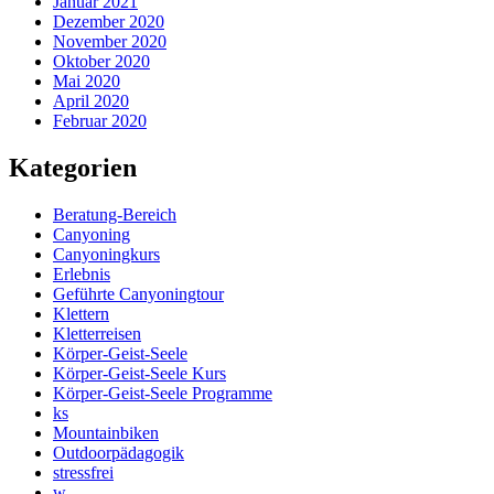
Januar 2021
Dezember 2020
November 2020
Oktober 2020
Mai 2020
April 2020
Februar 2020
Kategorien
Beratung-Bereich
Canyoning
Canyoningkurs
Erlebnis
Geführte Canyoningtour
Klettern
Kletterreisen
Körper-Geist-Seele
Körper-Geist-Seele Kurs
Körper-Geist-Seele Programme
ks
Mountainbiken
Outdoorpädagogik
stressfrei
w